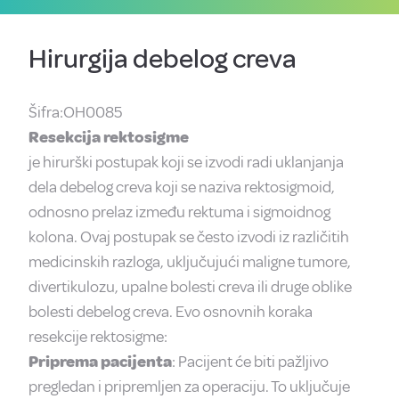
Hirurgija debelog creva
Šifra:OH0085
Resekcija rektosigme
je hirurški postupak koji se izvodi radi uklanjanja
dela debelog creva koji se naziva rektosigmoid,
odnosno prelaz između rektuma i sigmoidnog
kolona. Ovaj postupak se često izvodi iz različitih
medicinskih razloga, uključujući maligne tumore,
divertikulozu, upalne bolesti creva ili druge oblike
bolesti debelog creva. Evo osnovnih koraka
resekcije rektosigme:
Priprema pacijenta
: Pacijent će biti pažljivo
pregledan i pripremljen za operaciju. To uključuje