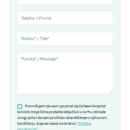
Potvrđujem da sam upoznat da će New Hospital
koristiti moje lične podatke isključivo u svrhu obrade
ovog upita i da sam pročitao obaveštenje o njihovom
korišćenju, koje se nalazi na stranici
“Politika
privatnosti”
.