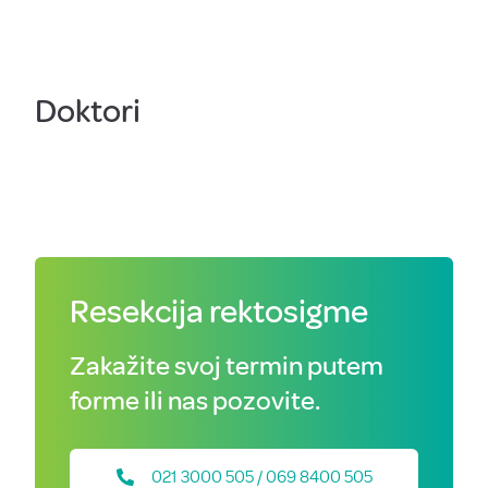
Doktori
Resekcija rektosigme
Zakažite svoj termin putem
forme ili nas pozovite.
021 3000 505 / 069 8400 505