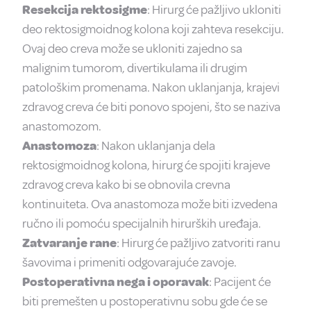
Resekcija rektosigme
: Hirurg će pažljivo ukloniti
deo rektosigmoidnog kolona koji zahteva resekciju.
Ovaj deo creva može se ukloniti zajedno sa
malignim tumorom, divertikulama ili drugim
patološkim promenama. Nakon uklanjanja, krajevi
zdravog creva će biti ponovo spojeni, što se naziva
anastomozom.
Anastomoza
: Nakon uklanjanja dela
rektosigmoidnog kolona, hirurg će spojiti krajeve
zdravog creva kako bi se obnovila crevna
kontinuiteta. Ova anastomoza može biti izvedena
ručno ili pomoću specijalnih hirurških uređaja.
Zatvaranje rane
: Hirurg će pažljivo zatvoriti ranu
šavovima i primeniti odgovarajuće zavoje.
Postoperativna nega i oporavak
: Pacijent će
biti premešten u postoperativnu sobu gde će se