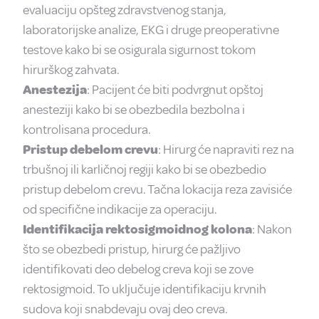
evaluaciju opšteg zdravstvenog stanja,
laboratorijske analize, EKG i druge preoperativne
testove kako bi se osigurala sigurnost tokom
hirurškog zahvata.
Anestezija
: Pacijent će biti podvrgnut opštoj
anesteziji kako bi se obezbedila bezbolna i
kontrolisana procedura.
Pristup debelom crevu
: Hirurg će napraviti rez na
trbušnoj ili karličnoj regiji kako bi se obezbedio
pristup debelom crevu. Tačna lokacija reza zavisiće
od specifične indikacije za operaciju.
Identifikacija rektosigmoidnog kolona
: Nakon
što se obezbedi pristup, hirurg će pažljivo
identifikovati deo debelog creva koji se zove
rektosigmoid. To uključuje identifikaciju krvnih
sudova koji snabdevaju ovaj deo creva.