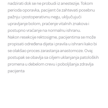
nadzirati dok se ne probudi iz anestezije. Tokom
perioda oporavka, pacijent će zahtevati posebnu
pažnju i postoperativnu negu, uključujući
upravljanje bolom, praćenje vitalnih znakova i
postupno vraćanje na normalnu ishranu.
Nakon resekcije rektosigme, pacijentima se može
propisati određena dijeta i pravila u ishrani kako bi
se olakšao proces zarastanja anastomoze. Ovaj
postupak se obavlja sa ciljem uklanjanja patoloških
promena u debelom crevu i poboljšanja zdravlja
pacijenta