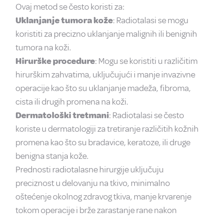
Ovaj metod se često koristi za:
Uklanjanje tumora kože
: Radiotalasi se mogu
koristiti za precizno uklanjanje malignih ili benignih
tumora na koži.
Hirurške procedure
: Mogu se koristiti u različitim
hirurškim zahvatima, uključujući i manje invazivne
operacije kao što su uklanjanje madeža, fibroma,
cista ili drugih promena na koži.
Dermatološki tretmani
: Radiotalasi se često
koriste u dermatologiji za tretiranje različitih kožnih
promena kao što su bradavice, keratoze, ili druge
benigna stanja kože.
Prednosti radiotalasne hirurgije uključuju
preciznost u delovanju na tkivo, minimalno
oštećenje okolnog zdravog tkiva, manje krvarenje
tokom operacije i brže zarastanje rane nakon