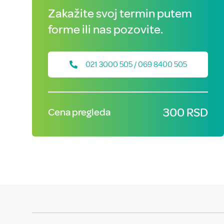
Zakažite svoj termin putem
forme ili nas pozovite.
021 3000 505 / 069 8400 505
300 RSD
Cena pregleda