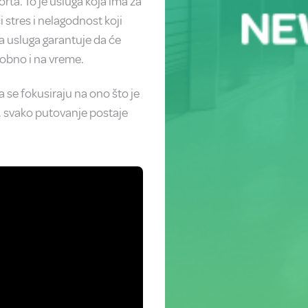
rta. To je usluga koja ima za
i stres i nelagodnost koji
 usluga garantuje da će
dobno i na vreme.
 se fokusiraju na ono što je
n, svako putovanje postaje