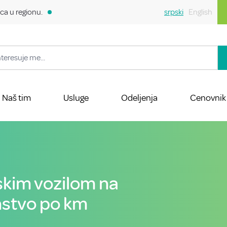
ca u regionu.
srpski
English
Naš tim
Usluge
Odeljenja
Cenovnik
skim vozilom na
anstvo po km