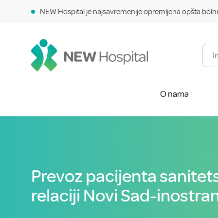
NEW Hospital je najsavremenije opremljena opšta bolni
O nama
Prevoz pacijenta sanitet
relaciji Novi Sad-inostr