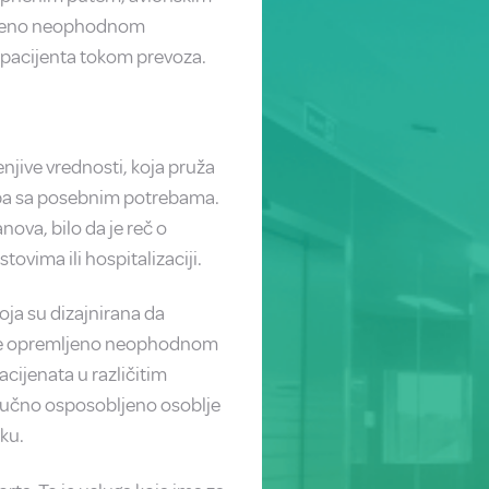
mljeno neophodnom
pacijenta tokom prevoza.
njive vrednosti, koja pruža
soba sa posebnim potrebama.
ova, bilo da je reč o
ovima ili hospitalizaciji.
oja su dizajnirana da
 je opremljeno neophodnom
ijenata u različitim
tručno osposobljeno osoblje
ku.