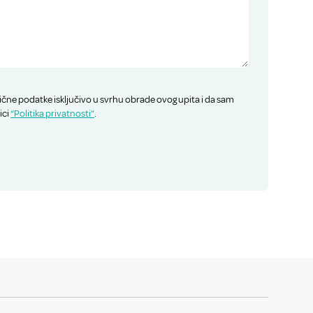
ične podatke isključivo u svrhu obrade ovog upita i da sam
ici
“Politika privatnosti”
.