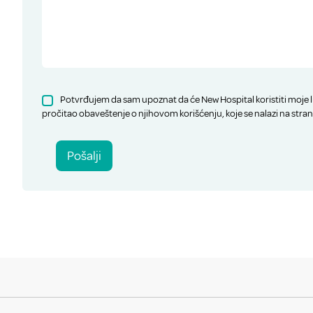
Potvrđujem da sam upoznat da će New Hospital koristiti moje l
pročitao obaveštenje o njihovom korišćenju, koje se nalazi na stran
Pošalji