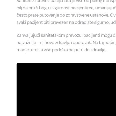
Sanitetski prevoz pacijenata je više od pukog transpo
cilj da pruži brigu i sigurnost pacijentima, umanjujuć
često prate putovanje do zdravstvene ustanove. Ova
svaki pacijent biti prevezen na odredište sigurno, u
Zahvaljujući sanitetskom prevozu, pacijenti mogu da
najvažnije – njihovo zdravlje i oporavak. Na taj nači
manje teret, a više podrška na putu do zdravlja.