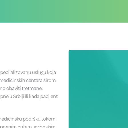
specijalizovanu uslugu koja
 medicinskih centara širom
bno obaviti tretmane,
ne u Srbiji ili kada pacijent
 medicinsku podršku tokom
 kopnenim putem, avionskim