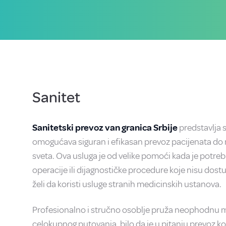
Sanitet
Sanitetski prevoz van granica Srbije
predstavlja 
omogućava siguran i efikasan prevoz pacijenata do
sveta. Ova usluga je od velike pomoći kada je potre
operacije ili dijagnostičke procedure koje nisu dostup
želi da koristi usluge stranih medicinskih ustanova.
Profesionalno i stručno osoblje pruža neophodnu
celokupnog putovanja, bilo da je u pitanju prevoz