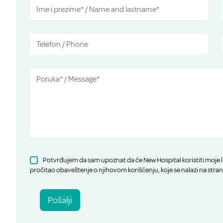
Potvrđujem da sam upoznat da će New Hospital koristiti moje l
pročitao obaveštenje o njihovom korišćenju, koje se nalazi na stran
Pošalji