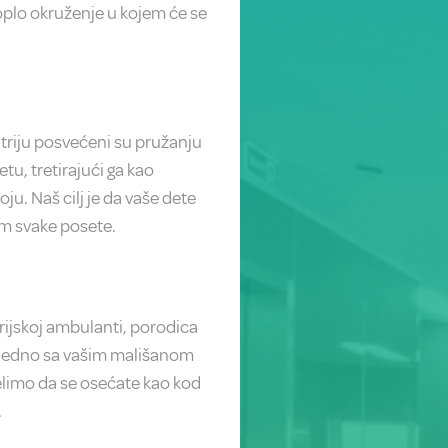
 toplo okruženje u kojem će se
jatriju posvećeni su pružanju
u, tretirajući ga kao
u. Naš cilj je da vaše dete
om svake posete.
rijskoj ambulanti, porodica
ajedno sa vašim mališanom
elimo da se osećate kao kod
.