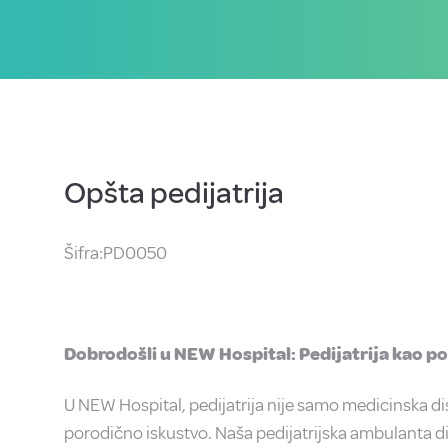
Opšta pedijatrija
Šifra:PD0050
Dobrodošli u NEW Hospital: Pedijatrija kao p
U NEW Hospital, pedijatrija nije samo medicinska dis
porodično iskustvo.
Naša
pedijatrijska ambulanta di