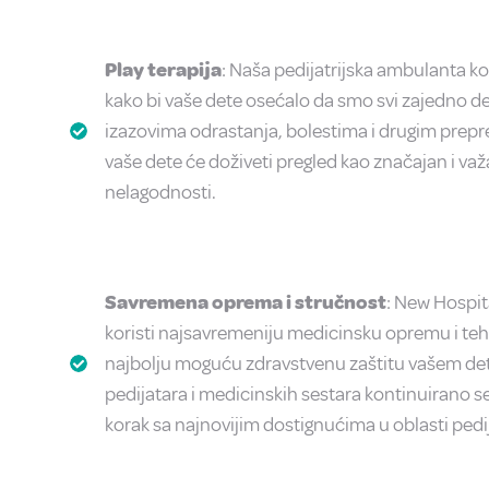
Play terapija
: Naša pedijatrijska ambulanta ko
kako bi vaše dete osećalo da smo svi zajedno de
izazovima odrastanja, bolestima i drugim prepr
vaše dete će doživeti pregled kao značajan i važ
nelagodnosti.
Savremena oprema i stručnost
: New Hospit
koristi najsavremeniju medicinsku opremu i tehn
najbolju moguću zdravstvenu zaštitu vašem det
pedijatara i medicinskih sestara kontinuirano s
korak sa najnovijim dostignućima u oblasti pedij