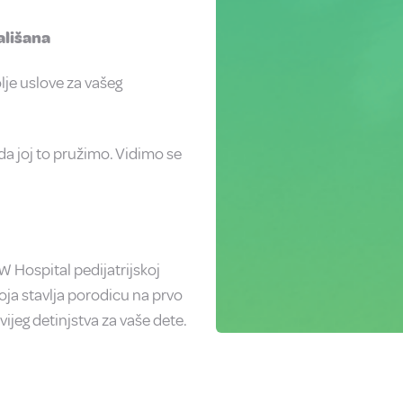
ališana
lje uslove za vašeg
da joj to pružimo. Vidimo se
W Hospital pedijatrijskoj
oja stavlja porodicu na prvo
vijeg detinjstva za vaše dete.