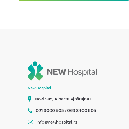
New Hospital
Novi Sad, Alberta Ajnštajna 1
021 3000 505 / 069 8400 505
info@newhospital.rs