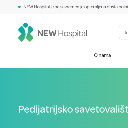
NEW Hospital je najsavremenije opremljena opšta bolni
O nama
Pedijatrijsko savetovali