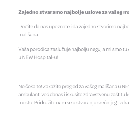
Zajedno stvaramo najbolje uslove za vašeg m
Dođite da nas upoznate i da zajedno stvorimo najbo
mališana.
Vaša porodica zaslužuje najbolju negu, a mi smo tu 
u NEW Hospital-u!
Ne čekajte! Zakažite pregled za vašeg mališana u NE
ambulanti već danas i iskusite zdravstvenu zaštitu k
mesto. Pridružite nam se u stvaranju srećnijeg i zdra