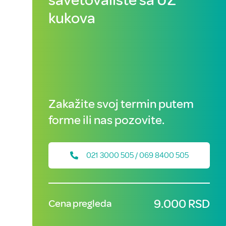
kukova
Zakažite svoj termin putem
forme ili nas pozovite.
021 3000 505 / 069 8400 505
9.000 RSD
Cena pregleda