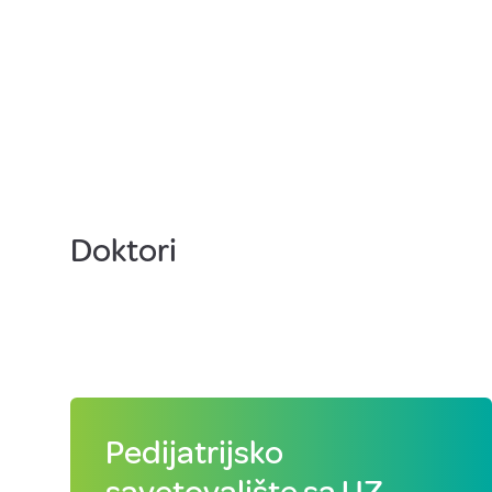
Doktori
Pedijatrijsko
savetovalište sa UZ