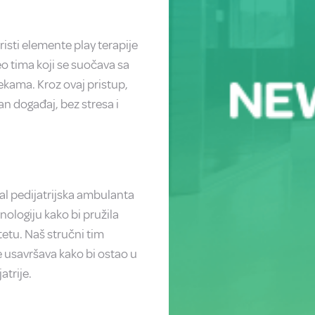
risti elemente play terapije
o tima koji se suočava sa
ekama. Kroz ovaj pristup,
an događaj, bez stresa i
al pedijatrijska ambulanta
ologiju kako bi pružila
etu. Naš stručni tim
e usavršava kako bi ostao u
atrije.