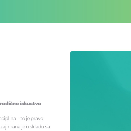
orodično iskustvo
ciplina – to je pravo
zajnirana je u skladu sa