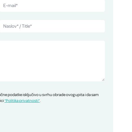
ične podatke isključivo u svrhu obrade ovog upita i da sam
ici
“Politika privatnosti”
.