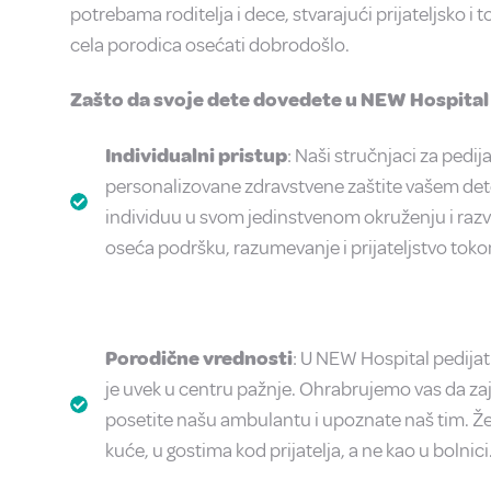
potrebama roditelja i dece, stvarajući prijateljsko i
cela porodica osećati dobrodošlo.
Zašto da svoje dete dovedete u NEW Hospital
Individualni pristup
: Naši stručnjaci za pedi
personalizovane zdravstvene zaštite vašem detet
individuu u svom jedinstvenom okruženju i razvoj
oseća podršku, razumevanje i prijateljstvo tok
Porodične vrednosti
: U NEW Hospital pedijat
je uvek u centru pažnje. Ohrabrujemo vas da z
posetite našu ambulantu i upoznate naš tim. Ž
kuće, u gostima kod prijatelja, a ne kao u bolnici