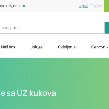
ca u regionu.
srpski
English
Naš tim
Usluge
Odeljenja
Cenovnik
šte sa UZ kukova