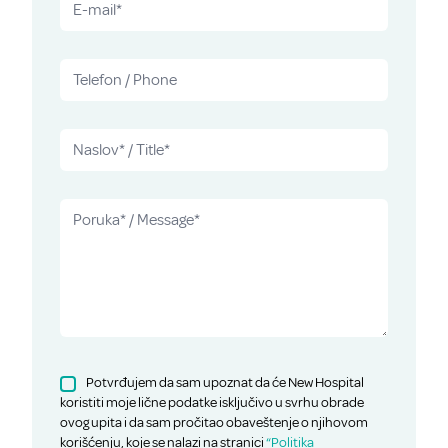
Potvrđujem da sam upoznat da će New Hospital
koristiti moje lične podatke isključivo u svrhu obrade
ovog upita i da sam pročitao obaveštenje o njihovom
korišćenju, koje se nalazi na stranici
“Politika