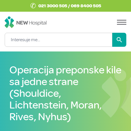
✆
021 3000 505 / 069 8400 505
Operacija preponske kile
sa jedne strane
(Shouldice,
Lichtenstein, Moran,
Rives, Nyhus)