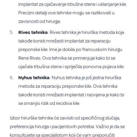
implantat za ojačavanje trbušne stene i uklanjanje kile.
Precizni detalji ove tehnike mogu se razlikovati u
zavisnosti od hirurga.
Rives tehnika
: Rives tehnika je hirurška metoda koja
takođe koristi mrežasti implantat za reparaciju
preponske kile. Ime je dobila po francuskom hirurgu
Rene Rives. Ova tehnika se primenjuje kako bi se
ojačala trbušna stena i spriječila ponovna pojava kile.
Nyhus tehnika
: Nyhus tehnika je još jedna hirurška
metoda za reparaciju preponske kile. Ova tehnika
takođe koristi mrežasti implantat i razvijena je kako bi
se smanjio rizik od recidiva kile.
Izbor hirurške tehnike će zavisiti od specifičnog slučaja,
preferencija hirurga i pacijentovih potreba. Važno je da se
konsultujete sa specijalistom koji će vam preporučiti