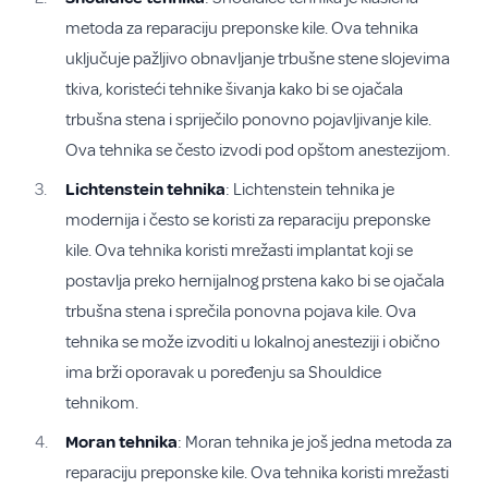
metoda za reparaciju preponske kile. Ova tehnika
uključuje pažljivo obnavljanje trbušne stene slojevima
tkiva, koristeći tehnike šivanja kako bi se ojačala
trbušna stena i spriječilo ponovno pojavljivanje kile.
Ova tehnika se često izvodi pod opštom anestezijom.
Lichtenstein tehnika
: Lichtenstein tehnika je
modernija i često se koristi za reparaciju preponske
kile. Ova tehnika koristi mrežasti implantat koji se
postavlja preko hernijalnog prstena kako bi se ojačala
trbušna stena i sprečila ponovna pojava kile. Ova
tehnika se može izvoditi u lokalnoj anesteziji i obično
ima brži oporavak u poređenju sa Shouldice
tehnikom.
Moran tehnika
: Moran tehnika je još jedna metoda za
reparaciju preponske kile. Ova tehnika koristi mrežasti