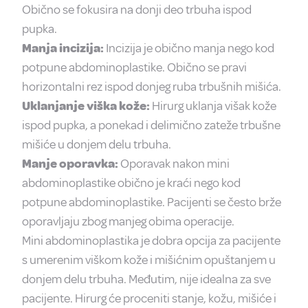
Obično se fokusira na donji deo trbuha ispod
pupka.
Manja incizija:
Incizija je obično manja nego kod
potpune abdominoplastike. Obično se pravi
horizontalni rez ispod donjeg ruba trbušnih mišića.
Uklanjanje viška kože:
Hirurg uklanja višak kože
ispod pupka, a ponekad i delimično zateže trbušne
mišiće u donjem delu trbuha.
Manje oporavka:
Oporavak nakon mini
abdominoplastike obično je kraći nego kod
potpune abdominoplastike. Pacijenti se često brže
oporavljaju zbog manjeg obima operacije.
Mini abdominoplastika je dobra opcija za pacijente
s umerenim viškom kože i mišićnim opuštanjem u
donjem delu trbuha. Međutim, nije idealna za sve
pacijente. Hirurg će proceniti stanje, kožu, mišiće i