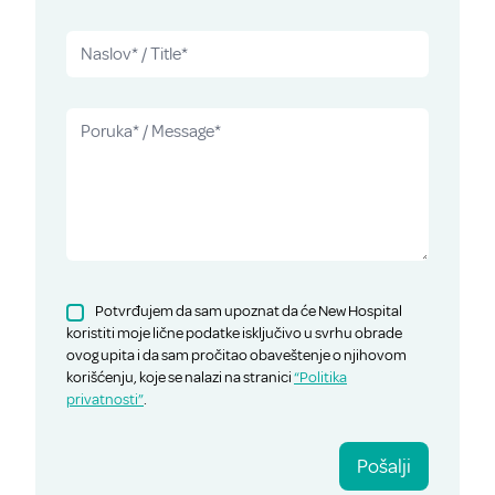
Potvrđujem da sam upoznat da će New Hospital
koristiti moje lične podatke isključivo u svrhu obrade
ovog upita i da sam pročitao obaveštenje o njihovom
korišćenju, koje se nalazi na stranici
“Politika
privatnosti”
.
Pošalji