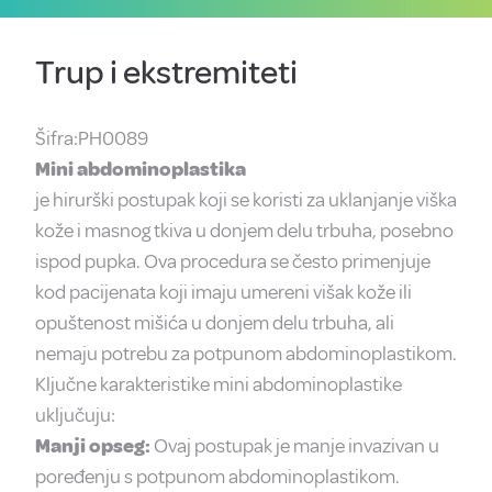
Trup i ekstremiteti
Šifra:PH0089
Mini abdominoplastika
je hirurški postupak koji se koristi za uklanjanje viška
kože i masnog tkiva u donjem delu trbuha, posebno
ispod pupka. Ova procedura se često primenjuje
kod pacijenata koji imaju umereni višak kože ili
opuštenost mišića u donjem delu trbuha, ali
nemaju potrebu za potpunom abdominoplastikom.
Ključne karakteristike mini abdominoplastike
uključuju:
Manji opseg:
Ovaj postupak je manje invazivan u
poređenju s potpunom abdominoplastikom.