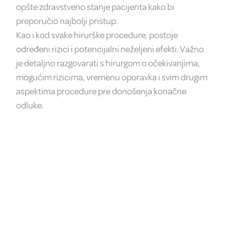
opšte zdravstveno stanje pacijenta kako bi
preporučio najbolji pristup.
Kao i kod svake hirurške procedure, postoje
određeni rizici i potencijalni neželjeni efekti. Važno
je detaljno razgovarati s hirurgom o očekivanjima,
mogućim rizicima, vremenu oporavka i svim drugim
aspektima procedure pre donošenja konačne
odluke.