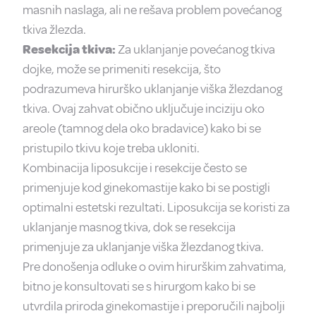
masnih naslaga, ali ne rešava problem povećanog
tkiva žlezda.
Resekcija tkiva:
Za uklanjanje povećanog tkiva
dojke, može se primeniti resekcija, što
podrazumeva hirurško uklanjanje viška žlezdanog
tkiva. Ovaj zahvat obično uključuje inciziju oko
areole (tamnog dela oko bradavice) kako bi se
pristupilo tkivu koje treba ukloniti.
Kombinacija liposukcije i resekcije često se
primenjuje kod ginekomastije kako bi se postigli
optimalni estetski rezultati. Liposukcija se koristi za
uklanjanje masnog tkiva, dok se resekcija
primenjuje za uklanjanje viška žlezdanog tkiva.
Pre donošenja odluke o ovim hirurškim zahvatima,
bitno je konsultovati se s hirurgom kako bi se
utvrdila priroda ginekomastije i preporučili najbolji