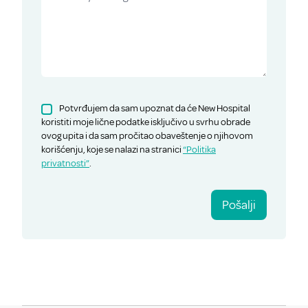
Potvrđujem da sam upoznat da će New Hospital
koristiti moje lične podatke isključivo u svrhu obrade
ovog upita i da sam pročitao obaveštenje o njihovom
korišćenju, koje se nalazi na stranici
“Politika
privatnosti”
.
Pošalji