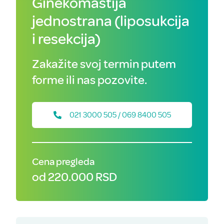
Ginekomastija
jednostrana (liposukcija
i resekcija)
Zakažite svoj termin putem
forme ili nas pozovite.
021 3000 505 / 069 8400 505
Cena pregleda
od 220.000 RSD