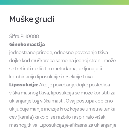
Muške grudi
Šifra:PH0088
Ginekomastija
jednostrane prirode, odnosno povećanje tkiva
dojke kod muškaraca samo na jednoj strani, može
se tretirati različitim metodama, uključujući
kombinaciju liposukcije i resekcije tkiva.
Liposukcija:
Ako je povećanje dojke posledica
viška masnog tkiva, liposukcija se može koristiti za
uklanjanje tog viška masti. Ovaj postupak obično
uključuje manje incizije kroz koje se umetne tanka
cev (kanila) kako bi se razbilo i aspiriralo višak
masnog tkiva. Liposukcija je efikasna za uklanjanje