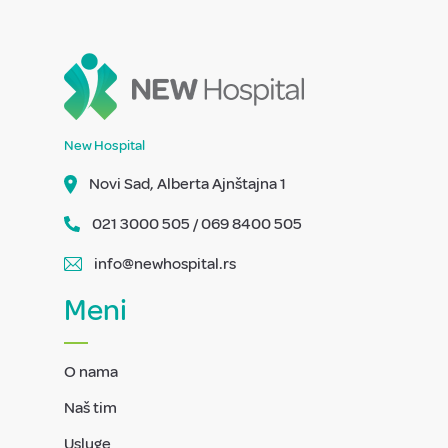
New Hospital
Novi Sad, Alberta Ajnštajna 1
021 3000 505 / 069 8400 505
info@newhospital.rs
Meni
O nama
Naš tim
Usluge