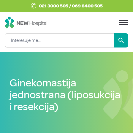
✆
021 3000 505 / 069 8400 505
Ginekomastija
jednostrana (liposukcija
i resekcija)