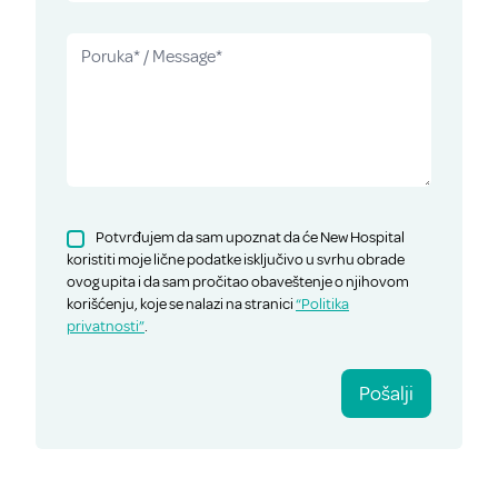
Potvrđujem da sam upoznat da će New Hospital
koristiti moje lične podatke isključivo u svrhu obrade
ovog upita i da sam pročitao obaveštenje o njihovom
korišćenju, koje se nalazi na stranici
“Politika
privatnosti”
.
Pošalji