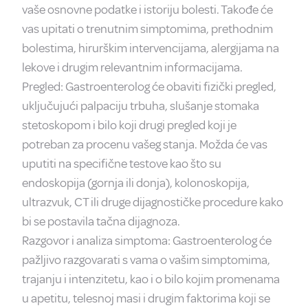
vaše osnovne podatke i istoriju bolesti. Takođe će
vas upitati o trenutnim simptomima, prethodnim
bolestima, hirurškim intervencijama, alergijama na
lekove i drugim relevantnim informacijama.
Pregled: Gastroenterolog će obaviti fizički pregled,
uključujući palpaciju trbuha, slušanje stomaka
stetoskopom i bilo koji drugi pregled koji je
potreban za procenu vašeg stanja. Možda će vas
uputiti na specifične testove kao što su
endoskopija (gornja ili donja), kolonoskopija,
ultrazvuk, CT ili druge dijagnostičke procedure kako
bi se postavila tačna dijagnoza.
Razgovor i analiza simptoma: Gastroenterolog će
pažljivo razgovarati s vama o vašim simptomima,
trajanju i intenzitetu, kao i o bilo kojim promenama
u apetitu, telesnoj masi i drugim faktorima koji se