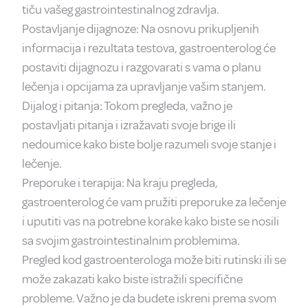
tiču vašeg gastrointestinalnog zdravlja.
Postavljanje dijagnoze: Na osnovu prikupljenih
informacija i rezultata testova, gastroenterolog će
postaviti dijagnozu i razgovarati s vama o planu
lečenja i opcijama za upravljanje vašim stanjem.
Dijalog i pitanja: Tokom pregleda, važno je
postavljati pitanja i izražavati svoje brige ili
nedoumice kako biste bolje razumeli svoje stanje i
lečenje.
Preporuke i terapija: Na kraju pregleda,
gastroenterolog će vam pružiti preporuke za lečenje
i uputiti vas na potrebne korake kako biste se nosili
sa svojim gastrointestinalnim problemima.
Pregled kod gastroenterologa može biti rutinski ili se
može zakazati kako biste istražili specifične
probleme. Važno je da budete iskreni prema svom