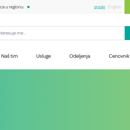
ca u regionu.
srpski
English
Naš tim
Usluge
Odeljenja
Cenovnik