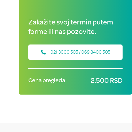
Zakažite svoj termin putem
forme ili nas pozovite.
021 3000 505 / 069 8400 505
2.500 RSD
Cena pregleda