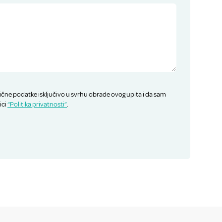
ične podatke isključivo u svrhu obrade ovog upita i da sam
ici
“Politika privatnosti”
.