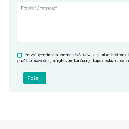
Potvrđujem da sam upoznat da će New Hospital koristiti moje l
pročitao obaveštenje o njihovom korišćenju, koje se nalazi na stran
Pošalji