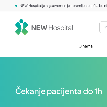
NEW Hospital je najsavremenije opremljena opšta bolni
O nama
Čekanje pacijenta do 1h