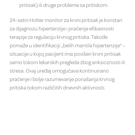
pritisak) ili druge probleme sa pritiskom.
24-satni Holter monitor za krvni pritisak je koristan
za dijagnozu hipertenzije i praćenje efikasnosti
terapije za regulaciju krvnog pritiska. Takođe
pomaže u identifikaciji „belih mantila hipertenzije“ –
situacije u kojoj pacijent ima povišen krvni pritisak
samo tokom lekarskih pregleda zbog anksioznosti ili
stresa. Ovaj uređaj omogućava kontinuirano
praćenje i bolje razumevanje ponašanja krvnog
pritiska tokom različitih dnevnih aktivnosti.