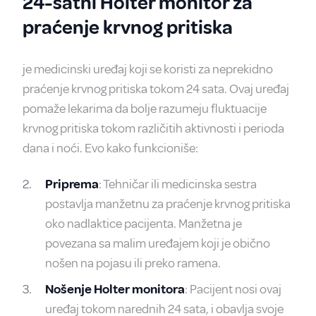
24-satni Holter monitor za
praćenje krvnog pritiska
je medicinski uređaj koji se koristi za neprekidno
praćenje krvnog pritiska tokom 24 sata. Ovaj uređaj
pomaže lekarima da bolje razumeju fluktuacije
krvnog pritiska tokom različitih aktivnosti i perioda
dana i noći. Evo kako funkcioniše:
Priprema
: Tehničar ili medicinska sestra
postavlja manžetnu za praćenje krvnog pritiska
oko nadlaktice pacijenta. Manžetna je
povezana sa malim uređajem koji je obično
nošen na pojasu ili preko ramena.
Nošenje Holter monitora
: Pacijent nosi ovaj
uređaj tokom narednih 24 sata, i obavlja svoje