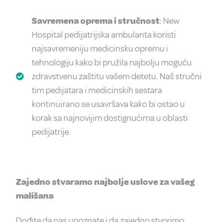
Savremena oprema i stručnost
: New
Hospital pedijatrijska ambulanta koristi
najsavremeniju medicinsku opremu i
tehnologiju kako bi pružila najbolju moguću
zdravstvenu zaštitu vašem detetu. Naš stručni
tim pedijatara i medicinskih sestara
kontinuirano se usavršava kako bi ostao u
korak sa najnovijim dostignućima u oblasti
pedijatrije.
Zajedno stvaramo najbolje uslove za vašeg
mališana
Dođite da nas upoznate i da zajedno stvorimo