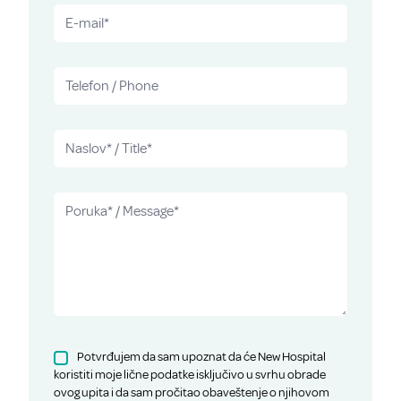
Potvrđujem da sam upoznat da će New Hospital
koristiti moje lične podatke isključivo u svrhu obrade
ovog upita i da sam pročitao obaveštenje o njihovom