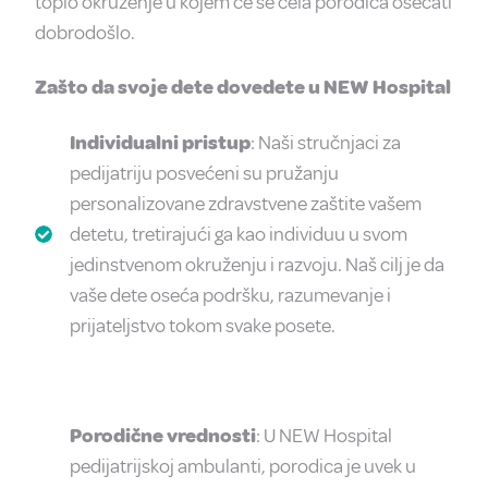
toplo okruženje u kojem će se cela porodica osećati
dobrodošlo.
Zašto da svoje dete dovedete u NEW Hospital
Individualni pristup
: Naši stručnjaci za
pedijatriju posvećeni su pružanju
personalizovane zdravstvene zaštite vašem
detetu, tretirajući ga kao individuu u svom
jedinstvenom okruženju i razvoju. Naš cilj je da
vaše dete oseća podršku, razumevanje i
prijateljstvo tokom svake posete.
Porodične vrednosti
: U NEW Hospital
pedijatrijskoj ambulanti, porodica je uvek u