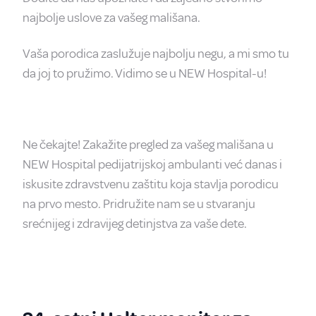
najbolje uslove za vašeg mališana.
Vaša porodica zaslužuje najbolju negu, a mi smo tu
da joj to pružimo. Vidimo se u NEW Hospital-u!
Ne čekajte! Zakažite pregled za vašeg mališana u
NEW Hospital pedijatrijskoj ambulanti već danas i
iskusite zdravstvenu zaštitu koja stavlja porodicu
na prvo mesto. Pridružite nam se u stvaranju
srećnijeg i zdravijeg detinjstva za vaše dete.