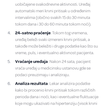
uobičajene svakodnevne aktivnosti. Uređaj
automatski meri krvni pritisak u određenim
intervalima (obično svakih 15 do 30 minuta
tokom dana i 30 do 60 minuta tokom noći).
24-satno praćenje
: Tokom tog vremena,
uređaj beleži svaki izmereni krvni pritisak, a
takođe može beležiti i druge podatke kao što su
vreme, puls, i eventualno aktivnost pacijenta.
Vraćanje uređaja
: Nakon 24 sata, pacijent
vraća uređaj u medicinsku ustanovu gde se
podaci preuzimaju i analiziraju.
Analiza rezultata
: Lekar analizira podatke
kako bi procenio krvni pritisak tokom različitih
perioda dana i noći, kao i eventualne fluktuacije
koje mogu ukazivati na hipertenziju (visok krvni