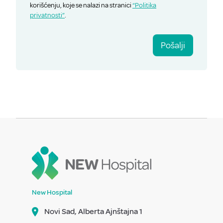
korišćenju, koje se nalazi na stranici
“Politika
privatnosti”
.
Pošalji
New Hospital
Novi Sad, Alberta Ajnštajna 1