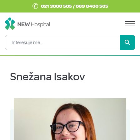
✆
021 3000 505 / 069 8400 505
Snežana Isakov