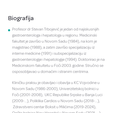
Biografija
Profesor dr Stevan Trbojević je jedan od najiskusnijih
gastroenterologa i hepatologa u regionu. Medicinski
fakultet je završio u Novom Sadu (1984), na kom je
magistriao (1988), a zatim završio specijalizaciju iz
interne medicine (1991) i subspecijalizaciju iz
gastroenterologije i hepatologije (1994). Doktorirao je na
Medicinskom fakultetu u Foči 2003. godine. Stručno se
osposobljavao u domaćim i stranim centrima.
Kliničku praksu je obavljao i obavlja u KC Vojvodine u
Novom Sadu (1986-2000), Univerzitetskoj bolnici u
Foči (2001-2008), UKC Republike Srpske u Banja Luci
(2009-…), Poliklika Cardios u Novom Sadu (2018-…),
Zdravstveni centar Boksit u Milićima (2019-2024),