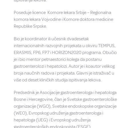
ispitivanja lekova.
Poseduje licence Komore lekara Srbije – Regionalna
komora lekara Vojvodine i Komore doktora medicine
Republike Srpske.
Bio je koordinator ili učesnik dvadesetak
internacionalnih razvojnih projekata u okviru TEMPUS,
ERASMIS, FP6, FP7 i HORIZON2020 programa. Obučio
je i bio mentor petnaestorici kolega da postanu
gastroenterolozi i hepatolozi. Autor je i koautor velikog
broja naučnih radova i projekata. Glavni je istraživač u
više od deset kliničkih studija ispitivanja lekova.
Predsednik je Asocijacije gastroenterologa i hepatologa
Bosne i Hercegovine, član je Svetske gastroenterološke
organizacije (WGO), Svetske endoskopske organizacije
(WEO), Evropskog udruženja gastroenterologa i
hepatologa (UEG) i Evropskog udruženja
gastroenteroloških endoskopista (ESGE).