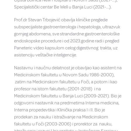
Opšta bolnica New Hospital u Novom Sadu (2021-…),
Specijalistički centar Be Well u Banja Luci (2021-…).
Prof.dr Stevan Trbojević obavlja kliničke preglede
subspecijaliste gastroenterologa i hepatologa, ultrazvuk
gornjeg abdomena, sve strandardne gastroenterološke
endoskopske procedure i od 2023.godine radi i pregled
Paneteric video kapsulom celog digestivnog trakta, uz
asistenciju veštačke inteligencije.
Nastavnu i naučnu delatnost je obavljao kao asistent na
Medicinskom fakultetu u Novom Sadu 1986-2000),
zatim na Medicinskom fakultetu u Foči, a potom i kao
profesor na istom fakultetu (2001-2018) i na
Medicinskom fakultetu u Banja Luci (2009-2021). Bio je
odgovorni nastavnik na predmetima Interna medicina,
Interna propedevtika i Klinička praksa I i II. Bio je
prodekan za nauku i istraživanje na Medicinskom
fakultetu u Foči (2003-2006) i prorektor za nauku,