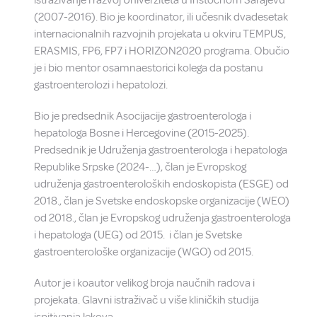
istraživanje i razvoj Univerziteta u Instočnom Sarajevu
(2007-2016). Bio je koordinator, ili učesnik dvadesetak
internacionalnih razvojnih projekata u okviru TEMPUS,
ERASMIS, FP6, FP7 i HORIZON2020 programa. Obučio
je i bio mentor osamnaestorici kolega da postanu
gastroenterolozi i hepatolozi.
Bio je predsednik Asocijacije gastroenterologa i
hepatologa Bosne i Hercegovine (2015-2025).
Predsednik je Udruženja gastroenterologa i hepatologa
Republike Srpske (2024-…), član je Evropskog
udruženja gastroenteroloških endoskopista (ESGE) od
2018., član je Svetske endoskopske organizacije (WEO)
od 2018., član je Evropskog udruženja gastroenterologa
i hepatologa (UEG) od 2015. i član je Svetske
gastroenterološke organizacije (WGO) od 2015.
Autor je i koautor velikog broja naučnih radova i
projekata. Glavni istraživač u više kliničkih studija