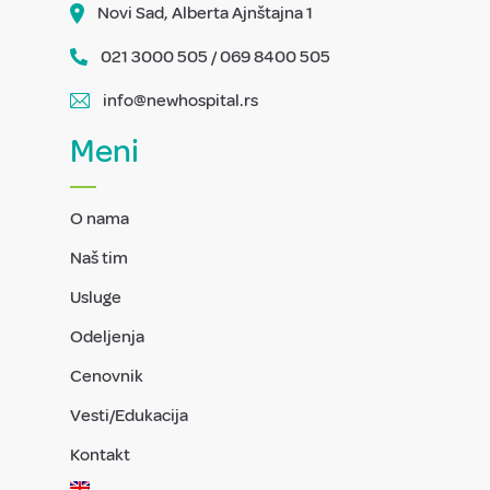
Novi Sad, Alberta Ajnštajna 1
021 3000 505 / 069 8400 505
info@newhospital.rs
Meni
O nama
Naš tim
Usluge
Odeljenja
Cenovnik
Vesti/Edukacija
Kontakt