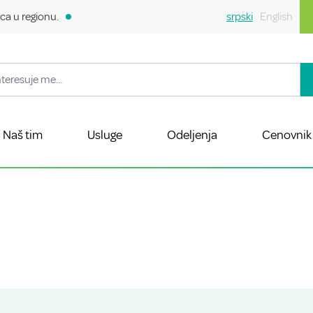
ca u regionu.
srpski
English
Naš tim
Usluge
Odeljenja
Cenovnik