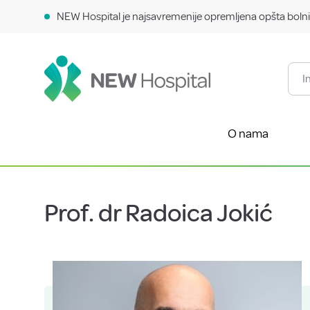
NEW Hospital je najsavremenije opremljena opšta bolni
O nama
Prof. dr Radoica Jokić