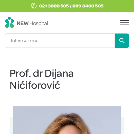
✆
021 3000 505 / 069 8400 505
Prof. dr Dijana
Nićiforović