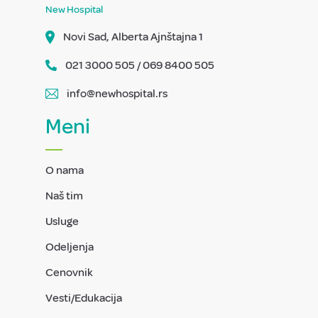
New Hospital
Novi Sad, Alberta Ajnštajna 1
021 3000 505 / 069 8400 505
info@newhospital.rs
Meni
O nama
Naš tim
Usluge
Odeljenja
Cenovnik
Vesti/Edukacija