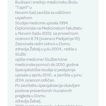
Budisavi i srednju medicinsku školu
“7.april” u
Novom Sad završila sa odličnim
uspehom
Studije medicine upisala 1994.
Diplomirala na Medicinskom fakultetu
u Novom Sadu 2002. sa prosečnom
ocenom 8.74 (ocena iz Pedijatrije 10)
Zasnovala radni odnos u Domu
zdravlja Žabalj u julu 2004., radila u
Službi
opšte medicine I Službe hitne
medicinske pomoći do 2010. godine
Specijalističke studije iz pedijatrije
upisala u aprilu 2010., a završila u junu
2014. ocenom odličan.
Po završetku specijalizacije obavljam
poslove preventivnih I kurativnih
pregleda u Domu
zdravlja Žabalj.