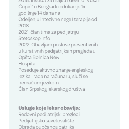
2018. Institut za majku I dete “dr Vukan
Čupić” u Beogradu edukacije 1x
godišnje 14 dana na
Odeljenju intezivne nege I terapije od
2018.
2021. član tima za pedijatriju
Stetoskop info
2022. Obavljam poslove preventivnih
u kurativnih pedijatrijksih pregleda u
Opšta Bolnica New
Hospital
Poseduje aktivno znanje engleskog
jezika i rada na računaru, služi se
nemačkim jezikom
Član Srpskog lekarskog društva
Usluge koje lekar obavlja:
Redovni pedijatrijski pregledi
Pedijatrijsko savetovalište
Obrada pupčanog patrljka