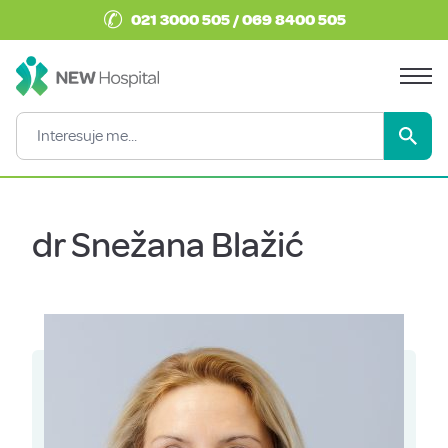
✆
021 3000 505 / 069 8400 505
dr Snežana Blažić