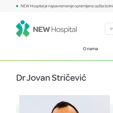
NEW Hospital je najsavremenije opremljena opšta bolni
O nama
Dr Jovan Stričević