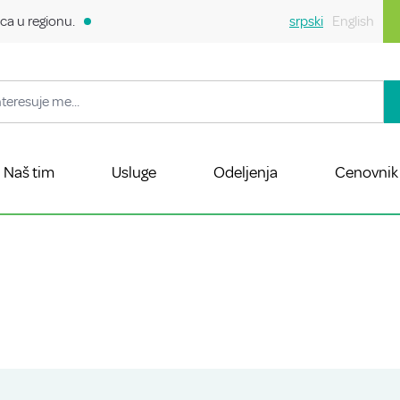
ca u regionu.
srpski
English
Naš tim
Usluge
Odeljenja
Cenovnik