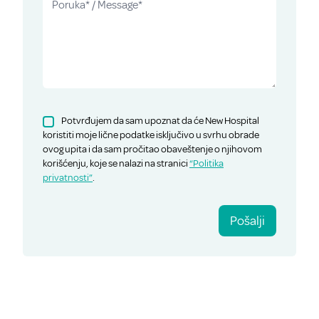
Potvrđujem da sam upoznat da će New Hospital
koristiti moje lične podatke isključivo u svrhu obrade
ovog upita i da sam pročitao obaveštenje o njihovom
korišćenju, koje se nalazi na stranici
“Politika
privatnosti”
.
Pošalji