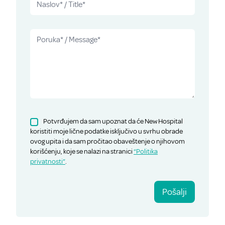
Potvrđujem da sam upoznat da će New Hospital
koristiti moje lične podatke isključivo u svrhu obrade
ovog upita i da sam pročitao obaveštenje o njihovom
korišćenju, koje se nalazi na stranici
“Politika
privatnosti”
.
Pošalji