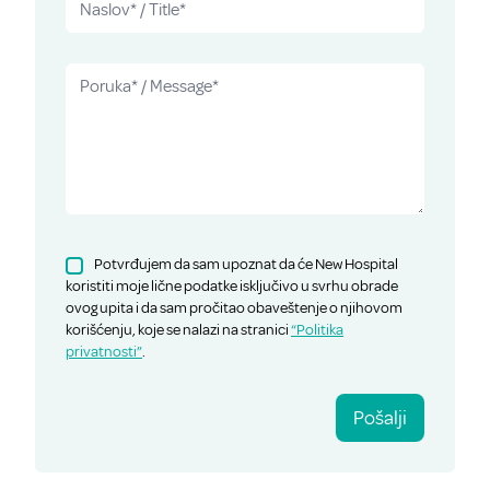
Potvrđujem da sam upoznat da će New Hospital
koristiti moje lične podatke isključivo u svrhu obrade
ovog upita i da sam pročitao obaveštenje o njihovom
korišćenju, koje se nalazi na stranici
“Politika
privatnosti”
.
Pošalji