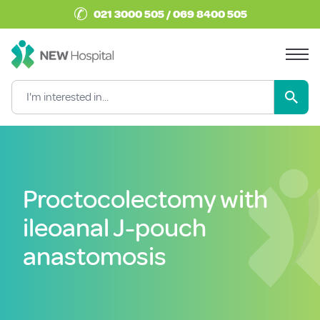
✆
021 3000 505 / 069 8400 505
Proctocolectomy with
ileoanal J-pouch
anastomosis