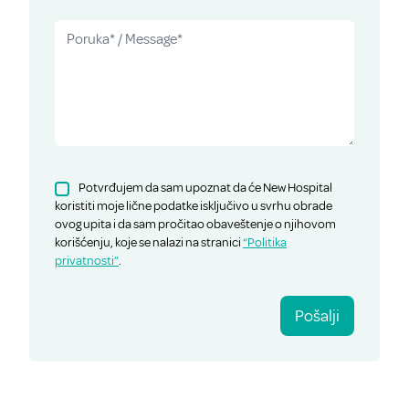
Potvrđujem da sam upoznat da će New Hospital
koristiti moje lične podatke isključivo u svrhu obrade
ovog upita i da sam pročitao obaveštenje o njihovom
korišćenju, koje se nalazi na stranici
“Politika
privatnosti”
.
Pošalji