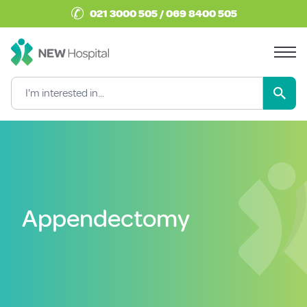
✆
021 3000 505 / 069 8400 505
Appendectomy