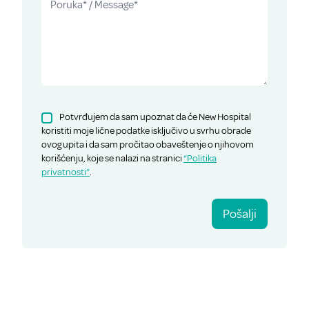
Potvrđujem da sam upoznat da će New Hospital
koristiti moje lične podatke isključivo u svrhu obrade
ovog upita i da sam pročitao obaveštenje o njihovom
korišćenju, koje se nalazi na stranici
“Politika
privatnosti”
.
Pošalji