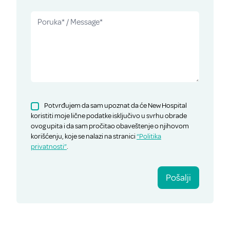
Potvrđujem da sam upoznat da će New Hospital
koristiti moje lične podatke isključivo u svrhu obrade
ovog upita i da sam pročitao obaveštenje o njihovom
korišćenju, koje se nalazi na stranici
“Politika
privatnosti”
.
Pošalji