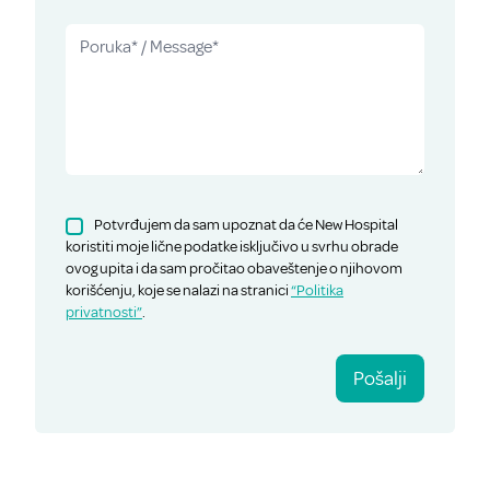
Potvrđujem da sam upoznat da će New Hospital
koristiti moje lične podatke isključivo u svrhu obrade
ovog upita i da sam pročitao obaveštenje o njihovom
korišćenju, koje se nalazi na stranici
“Politika
privatnosti”
.
Pošalji