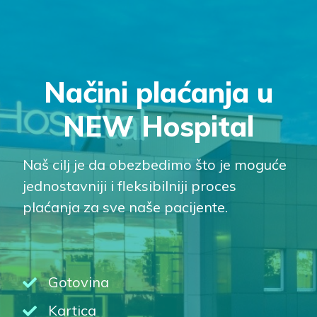
Načini plaćanja u
NEW Hospital
Naš cilj je da obezbedimo što je moguće
jednostavniji i fleksibilniji proces
plaćanja za sve naše pacijente.
Gotovina
Kartica