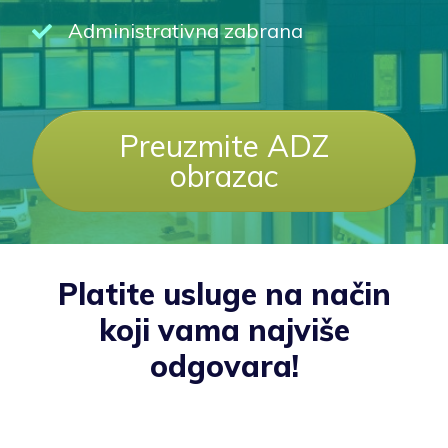
Administrativna zabrana
Preuzmite ADZ
obrazac
Platite usluge na način
koji vama najviše
odgovara!