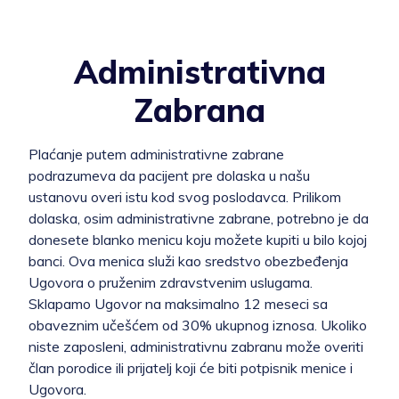
Administrativna
Zabrana
Plaćanje putem administrativne zabrane
podrazumeva da pacijent pre dolaska u našu
ustanovu overi istu kod svog poslodavca. Prilikom
dolaska, osim administrativne zabrane, potrebno je da
donesete blanko menicu koju možete kupiti u bilo kojoj
banci. Ova menica služi kao sredstvo obezbeđenja
Ugovora o pruženim zdravstvenim uslugama.
Sklapamo Ugovor na maksimalno 12 meseci sa
obaveznim učešćem od 30% ukupnog iznosa. Ukoliko
niste zaposleni, administrativnu zabranu može overiti
član porodice ili prijatelj koji će biti potpisnik menice i
Ugovora.